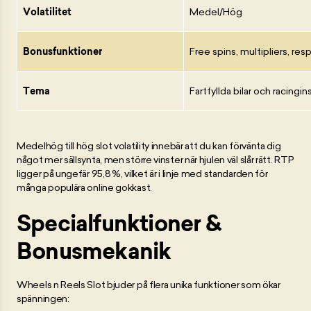
Volatilitet
Medel/Hög
Bonusfunktioner
Free spins, multipliers, res
Tema
Fartfyllda bilar och racingin
Medelhög till hög slot volatility innebär att du kan förvänta dig
något mer sällsynta, men större vinster när hjulen väl slår rätt. RTP
ligger på ungefär 95,8 %, vilket är i linje med standarden för
många populära online gokkast.
Specialfunktioner &
Bonusmekanik
Wheels n Reels Slot bjuder på flera unika funktioner som ökar
spänningen: