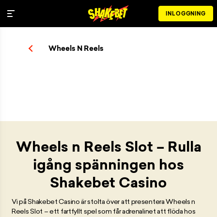
INLOGGNING
Wheels N Reels
Wheels n Reels Slot – Rulla
igång spänningen hos
Shakebet Casino
Vi på Shakebet Casino är stolta över att presentera Wheels n
Reels Slot – ett fartfyllt spel som får adrenalinet att flöda hos