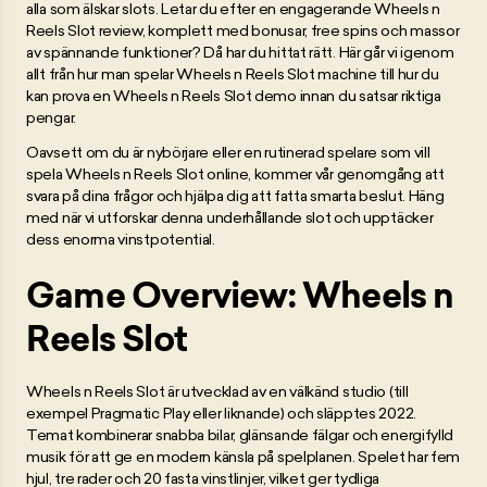
alla som älskar slots. Letar du efter en engagerande Wheels n
Reels Slot review, komplett med bonusar, free spins och massor
av spännande funktioner? Då har du hittat rätt. Här går vi igenom
allt från hur man spelar Wheels n Reels Slot machine till hur du
kan prova en Wheels n Reels Slot demo innan du satsar riktiga
pengar.
Oavsett om du är nybörjare eller en rutinerad spelare som vill
spela Wheels n Reels Slot online, kommer vår genomgång att
svara på dina frågor och hjälpa dig att fatta smarta beslut. Häng
med när vi utforskar denna underhållande slot och upptäcker
dess enorma vinstpotential.
Game Overview: Wheels n
Reels Slot
Wheels n Reels Slot är utvecklad av en välkänd studio (till
exempel Pragmatic Play eller liknande) och släpptes 2022.
Temat kombinerar snabba bilar, glänsande fälgar och energifylld
musik för att ge en modern känsla på spelplanen. Spelet har fem
hjul, tre rader och 20 fasta vinstlinjer, vilket ger tydliga