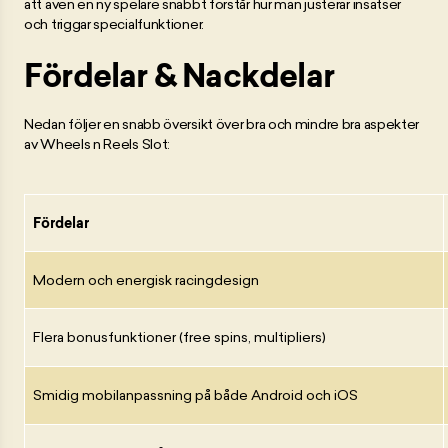
att även en ny spelare snabbt förstår hur man justerar insatser
och triggar specialfunktioner.
Fördelar & Nackdelar
Nedan följer en snabb översikt över bra och mindre bra aspekter
av Wheels n Reels Slot:
Fördelar
Modern och energisk racingdesign
Flera bonusfunktioner (free spins, multipliers)
Smidig mobilanpassning på både Android och iOS