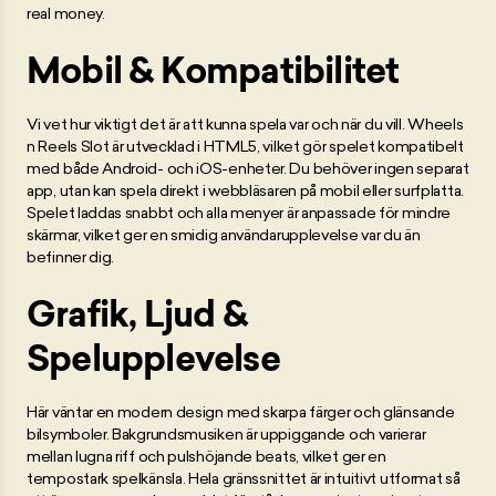
real money.
Mobil & Kompatibilitet
Vi vet hur viktigt det är att kunna spela var och när du vill. Wheels
n Reels Slot är utvecklad i HTML5, vilket gör spelet kompatibelt
med både Android- och iOS-enheter. Du behöver ingen separat
app, utan kan spela direkt i webbläsaren på mobil eller surfplatta.
Spelet laddas snabbt och alla menyer är anpassade för mindre
skärmar, vilket ger en smidig användarupplevelse var du än
befinner dig.
Grafik, Ljud &
Spelupplevelse
Här väntar en modern design med skarpa färger och glänsande
bilsymboler. Bakgrundsmusiken är uppiggande och varierar
mellan lugna riff och pulshöjande beats, vilket ger en
tempostark spelkänsla. Hela gränssnittet är intuitivt utformat så