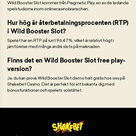
Wild Booster Slot kommer från Pragmatic Play, en av de ledande
spelstudiorna inom onlinecasinobranschen.
Hur hög är återbetalningsprocenten (RTP)
i Wild Booster Slot?
Spelet har en RTP på runt 96,47 %, vilket är relativt högt i
jämförelse med många andra slots på marknaden.
Finns det en Wild Booster Slot free play-
version?
Ja, du kan prova Wild Booster Slot demo helt gratis hos oss på
Shakebet Casino. Det är perfekt för att bekanta dig med
bonusfunktioner och spelets volatilitet.