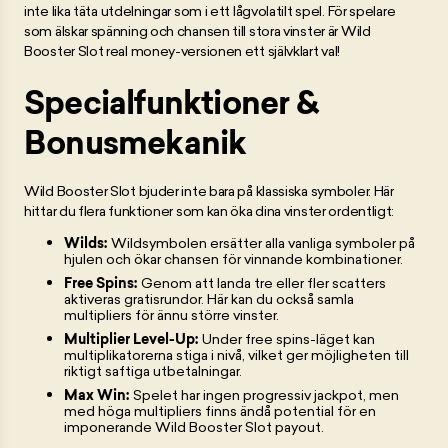
inte lika täta utdelningar som i ett lågvolatilt spel. För spelare
som älskar spänning och chansen till stora vinster är Wild
Booster Slot real money-versionen ett självklart val!
Specialfunktioner &
Bonusmekanik
Wild Booster Slot bjuder inte bara på klassiska symboler. Här
hittar du flera funktioner som kan öka dina vinster ordentligt:
Wilds:
Wildsymbolen ersätter alla vanliga symboler på
hjulen och ökar chansen för vinnande kombinationer.
Free Spins:
Genom att landa tre eller fler scatters
aktiveras gratisrundor. Här kan du också samla
multipliers för ännu större vinster.
Multiplier Level-Up:
Under free spins-läget kan
multiplikatorerna stiga i nivå, vilket ger möjligheten till
riktigt saftiga utbetalningar.
Max Win:
Spelet har ingen progressiv jackpot, men
med höga multipliers finns ändå potential för en
imponerande Wild Booster Slot payout.