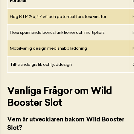
Fördelar
Hög RTP (96,47 %) och potential för stora vinster
Flera spännande bonusfunktioner och multipliers
Mobilvänlig design med snabb laddning
Tilltalande grafik och ljuddesign
Vanliga Frågor om Wild
Booster Slot
Vem är utvecklaren bakom Wild Booster
Slot?