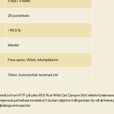
5 hjul / 3 rader
25 justerbara
~95,5 %
Medel
Free spins, Wilds, Multiplikator
Öken, humoristisk tecknad stil
ivå och en RTP på cirka 95,5 % är Wild Cat Canyon Slot relativt balanserat
njerna är justerbara innebär att du kan välja hur många linjer du vill aktiver
halsiga entusiaster.