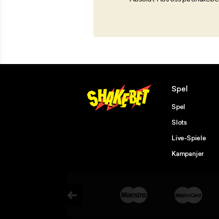
Spel
Spel
Slots
Live-Spiele
Kampanjer