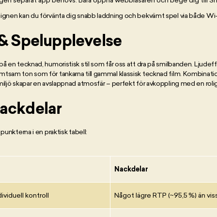
ignen kan du förvänta dig snabb laddning och bekvämt spel via både Wi-
 & Spelupplevelse
å en tecknad, humoristisk stil som får oss att dra på smilbanden. Ljudeff
tsam ton som för tankarna till gammal klassisk tecknad film. Kombinati
iljö skapar en avslappnad atmosfär – perfekt för avkoppling med en rolig
Nackdelar
punkterna i en praktisk tabell:
Nackdelar
dividuell kontroll
Något lägre RTP (~95,5 %) än viss