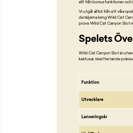
allt från bonusfunktioner och 
Vi utgår alltid från att våra 
detaljerna kring Wild Cat Cany
prova Wild Cat Canyon Slot re
Spelets Öve
Wild Cat Canyon Slot är utvec
kaktusar, skrattretande prärie
Funktion
Utvecklare
Lanseringsår