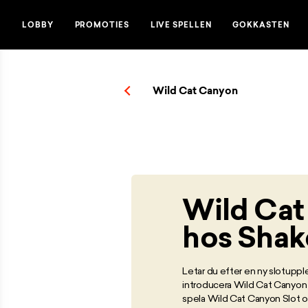
LOBBY
PROMOTIES
LIVE SPELLEN
GOKKASTEN
Wild Cat Canyon
Wild Cat
hos Shak
Letar du efter en ny slotupple
introducera Wild Cat Canyon S
spela Wild Cat Canyon Slot o