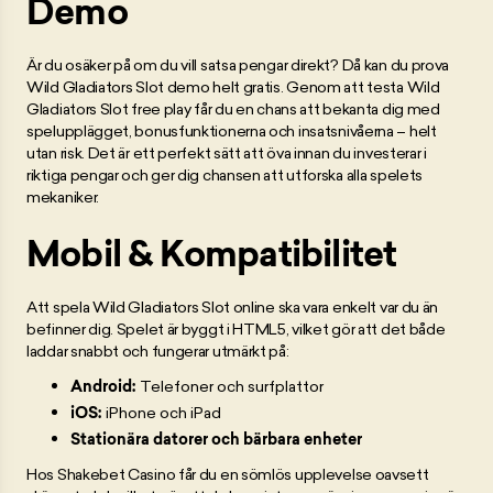
Demo
Är du osäker på om du vill satsa pengar direkt? Då kan du prova
Wild Gladiators Slot demo helt gratis. Genom att testa Wild
Gladiators Slot free play får du en chans att bekanta dig med
spelupplägget, bonusfunktionerna och insatsnivåerna – helt
utan risk. Det är ett perfekt sätt att öva innan du investerar i
riktiga pengar och ger dig chansen att utforska alla spelets
mekaniker.
Mobil & Kompatibilitet
Att spela Wild Gladiators Slot online ska vara enkelt var du än
befinner dig. Spelet är byggt i HTML5, vilket gör att det både
laddar snabbt och fungerar utmärkt på:
Android:
Telefoner och surfplattor
iOS:
iPhone och iPad
Stationära datorer och bärbara enheter
Hos Shakebet Casino får du en sömlös upplevelse oavsett