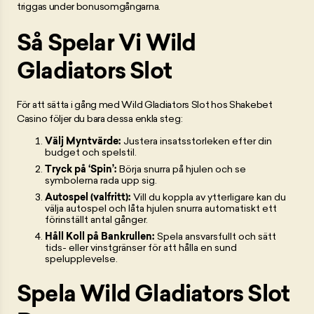
triggas under bonusomgångarna.
Så Spelar Vi Wild
Gladiators Slot
För att sätta i gång med Wild Gladiators Slot hos Shakebet
Casino följer du bara dessa enkla steg:
Välj Myntvärde:
Justera insatsstorleken efter din
budget och spelstil.
Tryck på ‘Spin’:
Börja snurra på hjulen och se
symbolerna rada upp sig.
Autospel (valfritt):
Vill du koppla av ytterligare kan du
välja autospel och låta hjulen snurra automatiskt ett
förinställt antal gånger.
Håll Koll på Bankrullen:
Spela ansvarsfullt och sätt
tids- eller vinstgränser för att hålla en sund
spelupplevelse.
Spela Wild Gladiators Slot