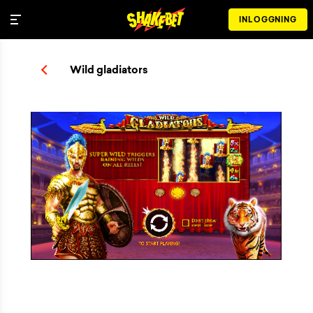
INLOGGNING
Wild gladiators