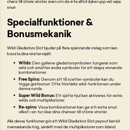
chans till större vinster, även om de inte alltid dyker upp vid varje
snurr.
Specialfunktioner &
Bonusmekanik
Wild Gladiators Slot bjuder på flera spännande inslag som kan
boosta dina vinster rejält:
Wilds:
Den gyllene gladiatorsymbolen fungerar som
wild och ersätter andra symboler för att skapa vinnande
kombinationer.
Free Spins:
Genom att få scatter-symboler kan du
trigga gratissnurr. Ofta förstärks wild-funktionen under
denna runda.
Super Wild Bonus:
Ett sjätte hjul kan aktiveras för extra
wilds och multiplikatorer.
Re-spins:
Vissa kombinationer kan ge ett extra snurr,
vilket i sin tur ökar dina chanser till större vinster.
Alla dessa funktioner gör att Wild Gladiators Slot payout kan bli
överraskande hög, särskilt med de multiplikatorer som ibland