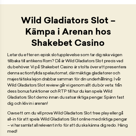
Wild Gladiators Slot –
Kämpa i Arenan hos
Shakebet Casino
Letar du efter en episk slotupplevelse som tar dig raka vägen
tillbaka till antikens Rom? Då är Wild Gladiators Slot precis vad
du behöver. Vi på Shakebet Casino är stolta över att presentera
denna actionfyllda spelautomat, där mäktiga gladiatorer och
majestätiska lejon drabbar samman för din underhållning. I vår
Wild Gladiators Slot review går vi igenom allt du bör veta: från
dess bonusfunktioner och RTP till hur du kan spela Wild
Gladiators Slot demo innan du satsar riktiga pengar. Spänn fast
dig och kliv in i arenan!
Oavsett om du vill prova Wild Gladiators Slot free play eller gå
all-in för att spela Wild Gladiators Slot online med riktiga pengar
– vi har samlat all relevant info för att du ska känna dig redo. Häng
med!