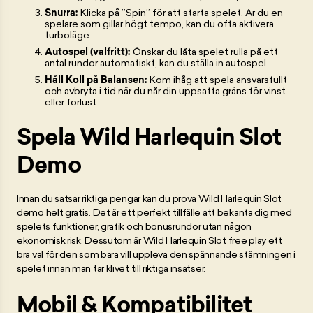
Snurra:
Klicka på ”Spin” för att starta spelet. Är du en
spelare som gillar högt tempo, kan du ofta aktivera
turboläge.
Autospel (valfritt):
Önskar du låta spelet rulla på ett
antal rundor automatiskt, kan du ställa in autospel.
Håll Koll på Balansen:
Kom ihåg att spela ansvarsfullt
och avbryta i tid när du når din uppsatta gräns för vinst
eller förlust.
Spela Wild Harlequin Slot
Demo
Innan du satsar riktiga pengar kan du prova Wild Harlequin Slot
demo helt gratis. Det är ett perfekt tillfälle att bekanta dig med
spelets funktioner, grafik och bonusrundor utan någon
ekonomisk risk. Dessutom är Wild Harlequin Slot free play ett
bra val för den som bara vill uppleva den spännande stämningen i
spelet innan man tar klivet till riktiga insatser.
Mobil & Kompatibilitet