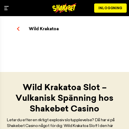
INLOGGNING
Wild Krakatoa
Wild Krakatoa Slot –
Vulkanisk Spänning hos
Shakebet Casino
Letar du efter en riktigt explosiv slotupplevelse? Då har vi på
Shakebet Casino något för dig: Wild Krakatoa Slot! I den här