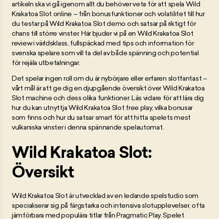
artikeln ska vi gå igenom allt du behöver veta för att spela Wild
Krakatoa Slot online – från bonusfunktioner och volatilitet till hur
du testar på Wild Krakatoa Slot demo och satsar på riktigt för
chans till större vinster. Här bjuder vi på en Wild Krakatoa Slot
review i världsklass, fullspäckad med tips och information för
svenska spelare som vill ta del av både spänning och potential
för rejäla utbetalningar.
Det spelar ingen roll om du är nybörjare eller erfaren slotfantast –
vårt mål är att ge dig en djupgående översikt över Wild Krakatoa
Slot machine och dess olika funktioner. Läs vidare för att lära dig
hur du kan utnyttja Wild Krakatoa Slot free play, vilka bonusar
som finns och hur du satsar smart för att hitta spelets mest
vulkaniska vinster i denna spännande spelautomat.
Wild Krakatoa Slot:
Översikt
Wild Krakatoa Slot är utvecklad av en ledande spelstudio som
specialiserar sig på färgstarka och intensiva slotupplevelser, ofta
jämförbara med populära titlar från Pragmatic Play. Spelet