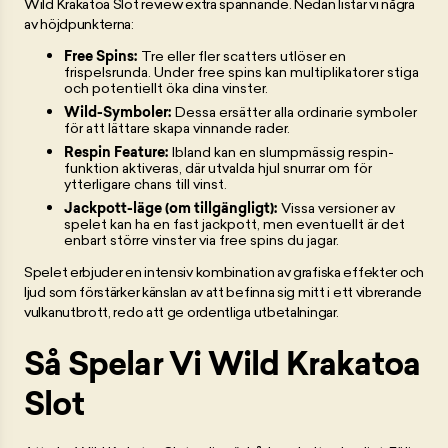
Wild Krakatoa Slot review extra spännande. Nedan listar vi några
av höjdpunkterna:
Free Spins:
Tre eller fler scatters utlöser en
frispelsrunda. Under free spins kan multiplikatorer stiga
och potentiellt öka dina vinster.
Wild-Symboler:
Dessa ersätter alla ordinarie symboler
för att lättare skapa vinnande rader.
Respin Feature:
Ibland kan en slumpmässig respin-
funktion aktiveras, där utvalda hjul snurrar om för
ytterligare chans till vinst.
Jackpott-läge (om tillgängligt):
Vissa versioner av
spelet kan ha en fast jackpott, men eventuellt är det
enbart större vinster via free spins du jagar.
Spelet erbjuder en intensiv kombination av grafiska effekter och
ljud som förstärker känslan av att befinna sig mitt i ett vibrerande
vulkanutbrott, redo att ge ordentliga utbetalningar.
Så Spelar Vi Wild Krakatoa
Slot