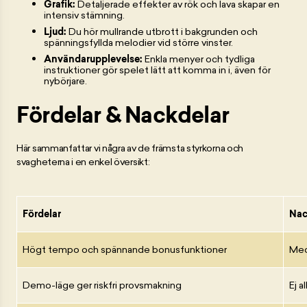
Grafik:
Detaljerade effekter av rök och lava skapar en
intensiv stämning.
Ljud:
Du hör mullrande utbrott i bakgrunden och
spänningsfyllda melodier vid större vinster.
Användarupplevelse:
Enkla menyer och tydliga
instruktioner gör spelet lätt att komma in i, även för
nybörjare.
Fördelar & Nackdelar
Här sammanfattar vi några av de främsta styrkorna och
svagheterna i en enkel översikt:
Fördelar
Nac
Högt tempo och spännande bonusfunktioner
Mede
Demo-läge ger riskfri provsmakning
Ej a