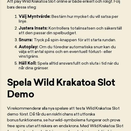
Att play Wild Krakatoa Slot online är både enkelt och roligt. Följ
bara dessa steg:
Välj Myntvärde:
Bestäm hur mycket du vill satsa per
linje.
Justera Insats:
Kontrollera totalinsatsen och säkerställ
att den passar din spelbudget.
Snurra:
Tryck på spin-knappen för att starta rundan.
Autoplay:
Om du föredrar automatiska snurr kan du
välja ett antal spins och en eventuell förlust- eller
vinstgräns.
Håll Koll:
Spela alltid ansvarsfullt och sluta i tid när du
når dina gränser.
Spela Wild Krakatoa Slot
Demo
Vi rekommenderar alla nya spelare att testa Wild Krakatoa Slot
demo först. Då får du en riskfri chans att utforska
bonusfunktionerna, se hur wild-symbolerna fungerar och prova
free spins utan att riskera en enda krona. Med Wild Krakatoa Slot