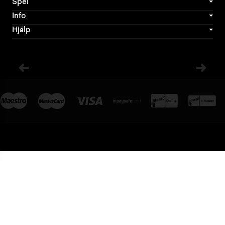
Spel
Info
Hjälp