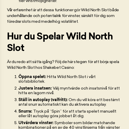
fler vinstmöjligheter.
Vår erfarenhet är att dessa funktioner gör Wild North Slot både
underhållande och potentialrik för vinster, särskilt för dig som
föredrar slots med medelhög volatilitet.
Hur du Spelar Wild North
Slot
Är du redo att sätta igång? Följ de här stegen för att börja spela
Wild North Slot hos Shakebet Casino:
Öppna spelet:
Hitta Wild North Slot i vårt
slotsbibliotek.
Justera insatsen:
Välj myntvärde och insatsnivå för att
hitta en lagom nivå.
Ställ in autoplay (valfritt):
Om du vill köra ett bestämt
antal snurr automatiskt kan du aktivera autoplay.
Snurra:
Tryck på “Spin” för att starta spelet manuellt
eller låt autoplay göra jobbet åt dig.
Utvärdera vinster:
Symboler som bildar matchande
kombinationer på en av de 40 vinstlinjerna från vänster