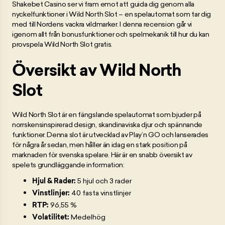
Shakebet Casino ser vi fram emot att guida dig genom alla
nyckelfunktioner i Wild North Slot – en spelautomat som tar dig
med till Nordens vackra vildmarker. I denna recension går vi
igenom allt från bonusfunktioner och spelmekanik till hur du kan
provspela Wild North Slot gratis.
Översikt av Wild North
Slot
Wild North Slot är en fängslande spelautomat som bjuder på
norrskensinspirerad design, skandinaviska djur och spännande
funktioner. Denna slot är utvecklad av Play’n GO och lanserades
för några år sedan, men håller än idag en stark position på
marknaden för svenska spelare. Här är en snabb översikt av
spelets grundläggande information:
Hjul & Rader:
5 hjul och 3 rader
Vinstlinjer:
40 fasta vinstlinjer
RTP:
96,55 %
Volatilitet:
Medelhög