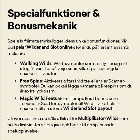
Specialfunktioner &
Bonusmekanik
Spelets främsta styrka ligger i dess unika bonusfunktioner. När
du
spelar Wilderland Slot online
stöter du på flera intressanta
mekaniker:
Walking Wilds
: Wild-symboler som förflyttar sig ett
steg åt vänster på varje snurr, vilket ger förlängda
chanser till vinster.
Free Spins
: Aktiveras oftast vid tre eller fler Scatter-
symboler. Du kan också lägga vantarna på respins om du
är extra lyckosam.
Magic Wild Feature
: En slumputlöst bonus som
förvandlar Scatter-symboler till Wilds, vilket ökar
chansen till en större
Wilderland Slot payout
.
Utöver dessa kan du hålla utkik efter
Multiplikator-Wilds
som
höjer dina vinster ytterligare och bidrar till en spännande
spelupplevelse.