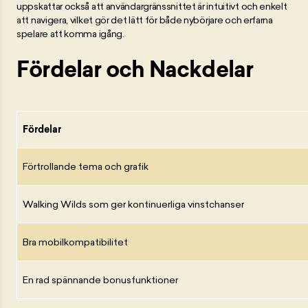
uppskattar också att användargränssnittet är intuitivt och enkelt
att navigera, vilket gör det lätt för både nybörjare och erfarna
spelare att komma igång.
Fördelar och Nackdelar
Fördelar
Förtrollande tema och grafik
Walking Wilds som ger kontinuerliga vinstchanser
Bra mobilkompatibilitet
En rad spännande bonusfunktioner