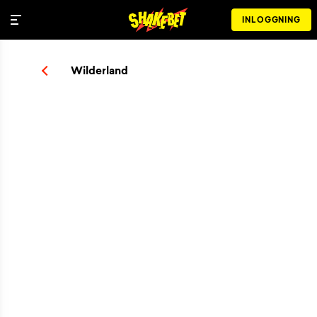
INLOGGNING
Wilderland