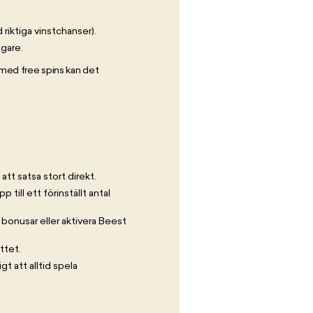
riktiga vinstchanser).
igare.
n med free spins kan det
tt satsa stort direkt.
 till ett förinställt antal
 bonusar eller aktivera Beest
ttet.
t att alltid spela