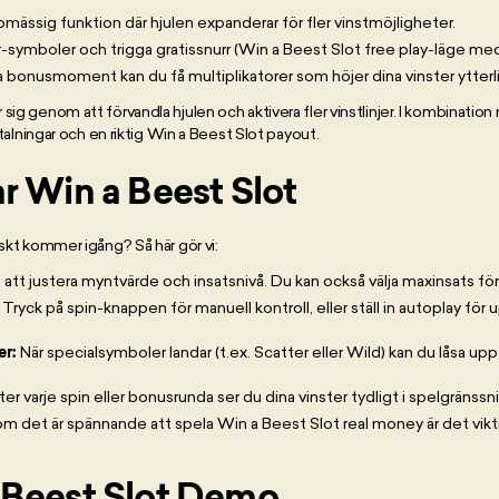
mässig funktion där hjulen expanderar för fler vinstmöjligheter.
-symboler och trigga gratissnurr (Win a Beest Slot free play-läge med 
sa bonusmoment kan du få multiplikatorer som höjer dina vinster ytterl
ig genom att förvandla hjulen och aktivera fler vinstlinjer. I kombinatio
etalningar och en riktig Win a Beest Slot payout.
r Win a Beest Slot
iskt kommer igång? Så här gör vi:
att justera myntvärde och insatsnivå. Du kan också välja maxinsats för a
Tryck på spin-knappen för manuell kontroll, eller ställ in autoplay för upp
er:
När specialsymboler landar (t.ex. Scatter eller Wild) kan du låsa upp
ter varje spin eller bonusrunda ser du dina vinster tydligt i spelgränssni
 det är spännande att spela Win a Beest Slot real money är det viktig
 Beest Slot Demo