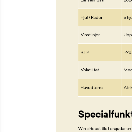
Hjul / Rader
5 hj
Vinstlinjer
Upp 
RTP
~96
Volatilitet
Med
Huvudtema
Afri
Specialfunk
Win a Beest Slot erbjuder en 