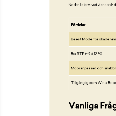
Nedan listar vi vad vi anser 
Fördelar
Beest Mode för ökade vin
Bra RTP (~96,12 %)
Mobilanpassad och snabb 
Tillgänglig som Win a Be
Vanliga Frå