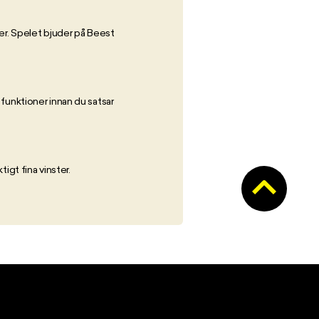
jer. Spelet bjuder på Beest
 funktioner innan du satsar
igt fina vinster.