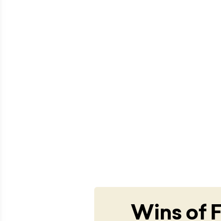
Wins of 