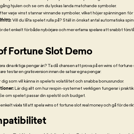
igång hjulen och se om du lyckas landa matchande symboler.
fter varje vinst stannar vinnande symboler, vilket höjer spänningen för v
ritt):
Vill du låta spelet rulla på? Ställ in önskat antal automatiska spin
gör det enkelt för både nybörjare och mer erfarna spelare att snabbt först
of Fortune Slot Demo
skera dina riktiga pengar än? Ta då chansen att prova på en wins of fortune
are testar en gratisversion innan de satsar egna pengar:
 dig som vill känna in spelets volatilitet och snabba bonusrundor.
tioner:
Lär dig allt om hur respin-systemet verkligen fungerar i prakti
Se om spelet passar din spelstil och budget.
nkelt växla till att spela wins of fortune slot real money och gå för de rikt
patibilitet