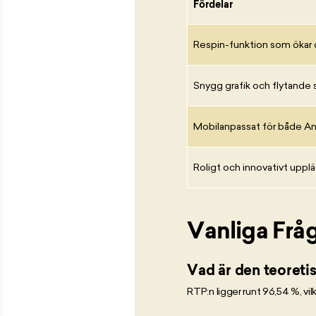
Fördelar
Respin-funktion som ökar ch
Snygg grafik och flytande 
Mobilanpassat för både An
Roligt och innovativt upp
Vanliga Frå
Vad är den teoreti
RTP:n ligger runt 96,54 %, vi