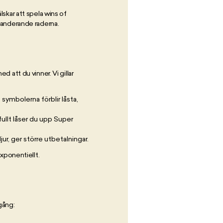
älskar att spela wins of
panderande raderna.
 att du vinner. Vi gillar
 symbolerna förblir låsta,
 fullt låser du upp Super
ur, ger större utbetalningar.
exponentiellt.
gång: