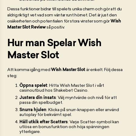
Dessa funktioner bidrar till spelets unika charm och gör att du
aldrig riktigt vet vad som väntar runt hörnet. Det är just den
osäkerheten och potentialen för stora vinster som gör
Wish
Master Slot Review
så positiv.
Hur man Spelar Wish
Master Slot
Att komma igång med
Wish Master Slot
är enkelt. Följ dessa
steg:
Öppna spelet
: Hitta Wish Master Slot i vårt
casinoutbud hos Shakebet Casino.
Justera din insats
: Välj myntvärde och nivå för att
passa din spelbudget.
Snurra hjulen
: Klicka på snurr-knappen eller använd
autoplay för bekvämt spel.
Håll utkik efter Scatters
: Varje Scatter-symbol kan
utlösa en bonusfunktion och höja spänningen
ytterligare.