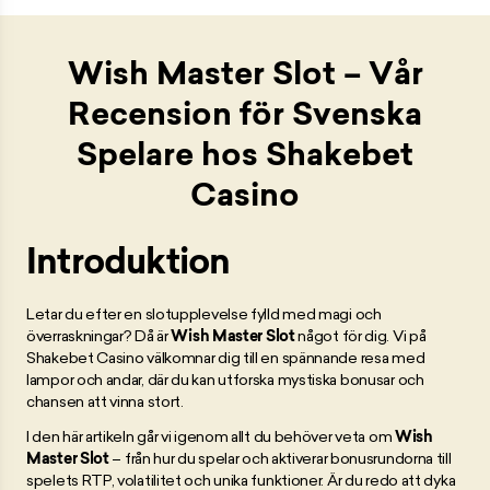
Wish Master Slot – Vår
Recension för Svenska
Spelare hos Shakebet
Casino
Introduktion
Letar du efter en slotupplevelse fylld med magi och
överraskningar? Då är
Wish Master Slot
något för dig. Vi på
Shakebet Casino välkomnar dig till en spännande resa med
lampor och andar, där du kan utforska mystiska bonusar och
chansen att vinna stort.
I den här artikeln går vi igenom allt du behöver veta om
Wish
Master Slot
– från hur du spelar och aktiverar bonusrundorna till
spelets RTP, volatilitet och unika funktioner. Är du redo att dyka