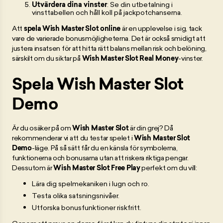
Utvärdera dina vinster
: Se din utbetalning i
vinsttabellen och håll koll på jackpotchanserna.
Att
spela Wish Master Slot online
är en upplevelse i sig, tack
vare de varierade bonusmöjligheterna. Det är också smidigt att
justera insatsen för att hitta rätt balans mellan risk och belöning,
särskilt om du siktar på
Wish Master Slot Real Money
-vinster.
Spela Wish Master Slot
Demo
Är du osäker på om
Wish Master Slot
är din grej? Då
rekommenderar vi att du testar spelet i
Wish Master Slot
Demo
-läge. På så sätt får du en känsla för symbolerna,
funktionerna och bonusarna utan att riskera riktiga pengar.
Dessutom är
Wish Master Slot Free Play
perfekt om du vill:
Lära dig spelmekaniken i lugn och ro.
Testa olika satsningsnivåer.
Utforska bonusfunktioner riskfritt.