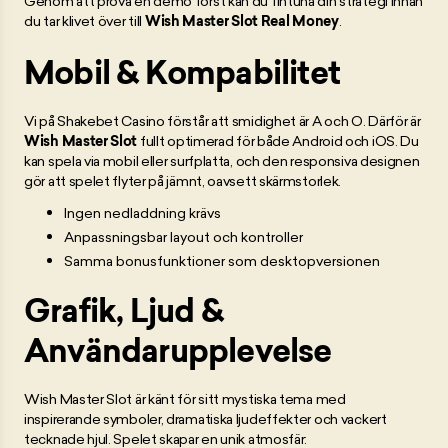
Genom att prova en demo först kan du fintuna din strategi innan
du tar klivet över till
Wish Master Slot Real Money
.
Mobil & Kompabilitet
Vi på Shakebet Casino förstår att smidighet är A och O. Därför är
Wish Master Slot
fullt optimerad för både Android och iOS. Du
kan spela via mobil eller surfplatta, och den responsiva designen
gör att spelet flyter på jämnt, oavsett skärmstorlek.
Ingen nedladdning krävs
Anpassningsbar layout och kontroller
Samma bonusfunktioner som desktopversionen
Grafik, Ljud &
Användarupplevelse
Wish Master Slot är känt för sitt mystiska tema med
inspirerande symboler, dramatiska ljudeffekter och vackert
tecknade hjul. Spelet skapar en unik atmosfär: