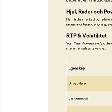
Bakom hjulen hittar du display
Hjul, Rader och P
Här får du inte traditionella vi
raderna justeras genom spele
RTP & Volatilitet
Yum Yum Powerways Slot lever
men mer sällsynta vinster.
Egenskap
Utvecklare
Lanseringsår