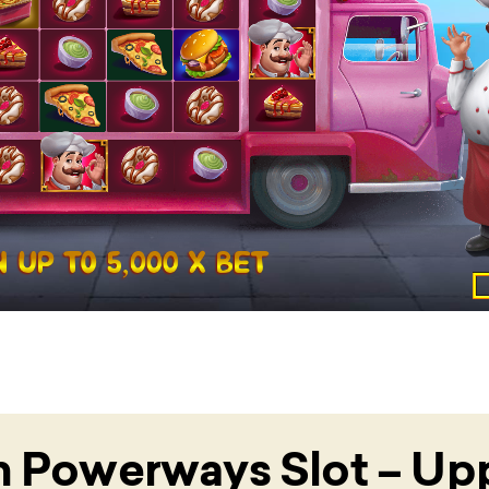
Powerways Slot – Upp