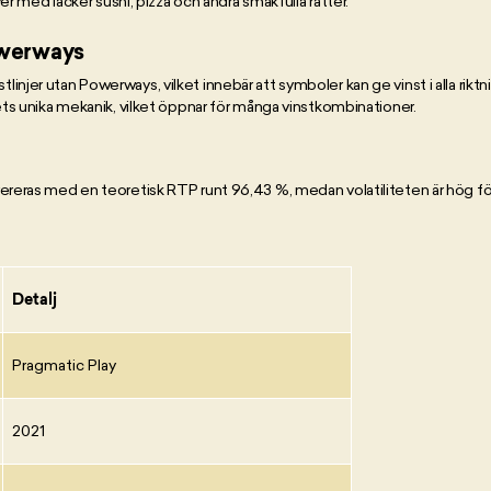
er med läcker sushi, pizza och andra smakfulla rätter.
owerways
nstlinjer utan Powerways, vilket innebär att symboler kan ge vinst i alla riktn
ts unika mekanik, vilket öppnar för många vinstkombinationer.
eras med en teoretisk RTP runt 96,43 %, medan volatiliteten är hög för 
Detalj
Pragmatic Play
2021