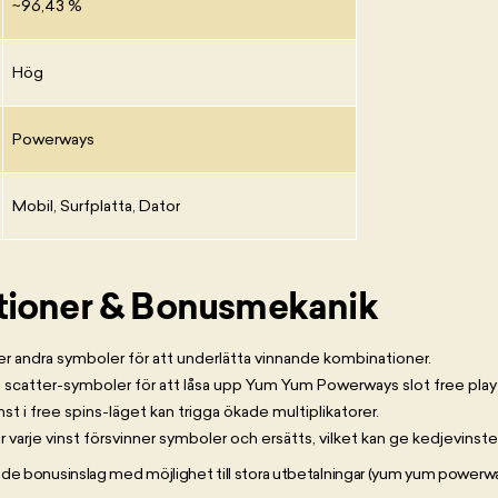
~96,43 %
Hög
Powerways
Mobil, Surfplatta, Dator
tioner & Bonusmekanik
ter andra symboler för att underlätta vinnande kombinationer.
p scatter-symboler för att låsa upp Yum Yum Powerways slot free play
vinst i free spins-läget kan trigga ökade multiplikatorer.
er varje vinst försvinner symboler och ersätts, vilket kan ge kedjevin
e bonusinslag med möjlighet till stora utbetalningar (yum yum powerways 
.