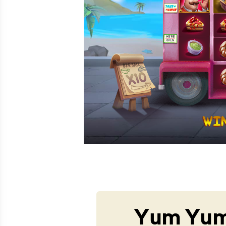
Yum Yum 