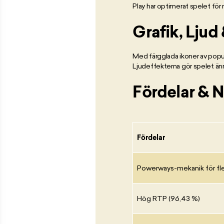
Play har optimerat spelet för 
Grafik, Lju
Med färgglada ikoner av pop
Ljudeffekterna gör spelet änn
Fördelar & 
Fördelar
Powerways-mekanik för fle
Hög RTP (96,43 %)